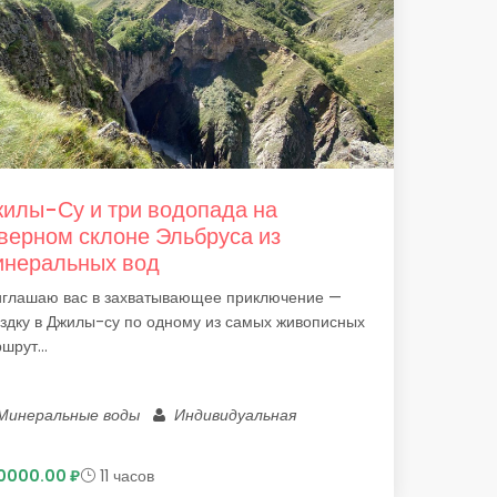
илы-Су и три водопада на
верном склоне Эльбруса из
неральных вод
глашаю вас в захватывающее приключение —
здку в Джилы-су по одному из самых живописных
шрут...
Минеральные воды
Индивидуальная
0000.00 ₽
11 часов