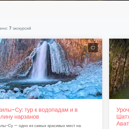
ено:
7
экскурсий
илы-Су: тур к водопадам и в
Уроч
лину нарзанов
Шатж
Ава
лы-Су — одно из самых красивых мест на