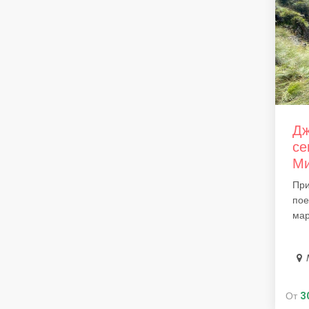
Дж
се
Ми
При
пое
мар
От
3