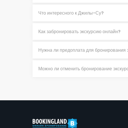
Что интересного к Джилы-Су?
Как забронировать экскурсию онлайн?
Нужна ли предоплата для бронирования 
Можно ли отменить бронирование экскур