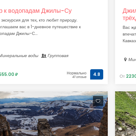
р к водопадам Джилы-Су
Джил
трёх
 экскурсия для тех, кто любит природу.
глашаем вас в 1-дневное путешествие к
Вас ж
опадам Джилы-С...
впечат
Кавказа
Минеральные воды
Групповая
Ми
Нормально
555.00 ₽
4.8
От
2230
41 отзыв