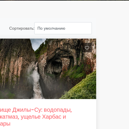
Сортировать:
ище Джилы-Су: водопады,
атмаз, ущелье Харбас и
тары