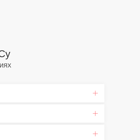
Су
иях