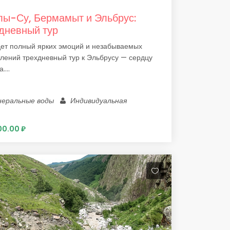
ы-Су, Бермамыт и Эльбрус:
дневный тур
дет полный ярких эмоций и незабываемых
лений трехдневный тур к Эльбрусу — сердцу
....
неральные воды
Индивидуальная
0.00 ₽