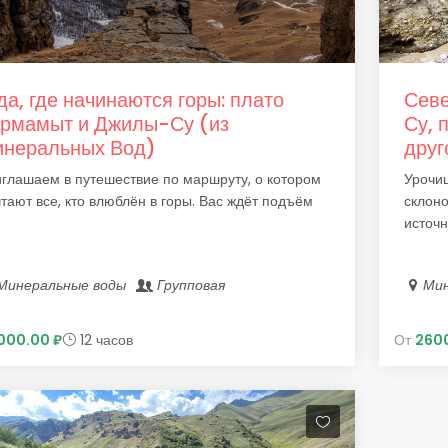
да, где начинаются горы: плато
Севе
рмамыт и Джилы-Су (из
Су, 
неральных Вод)
друг
глашаем в путешествие по маршруту, о котором
Урочи
тают все, кто влюблён в горы. Вас ждёт подъём
склоно
.
источн.
Минеральные воды
Групповая
Ми
000.00 ₽
12 часов
От
260