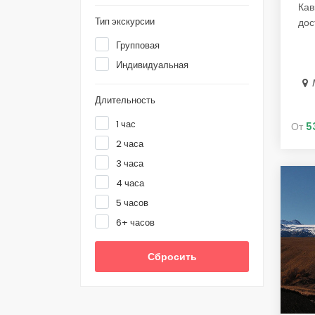
Кав
Тип экскурсии
дос
Групповая
Индивидуальная
Длительность
1 час
От
5
2 часа
3 часа
4 часа
5 часов
6+ часов
Сбросить