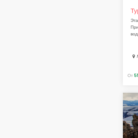
Ту
Эта
При
вод
От
5