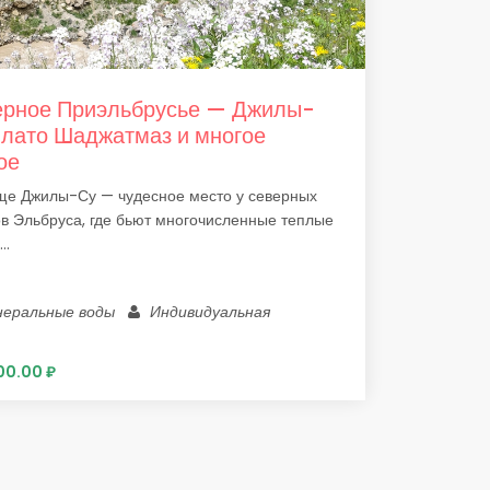
рное Приэльбрусье — Джилы-
плато Шаджатмаз и многое
ое
ще Джилы-Су — чудесное место у северных
в Эльбруса, где бьют многочисленные теплые
..
неральные воды
Индивидуальная
00.00 ₽