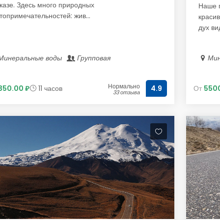
казе. Здесь много природных
Наше п
топримечательностей: жив...
красив
дух вид
Минеральные воды
Групповая
Ми
Нормально
350.00 ₽
11 часов
От
5500
4.9
33 отзыва