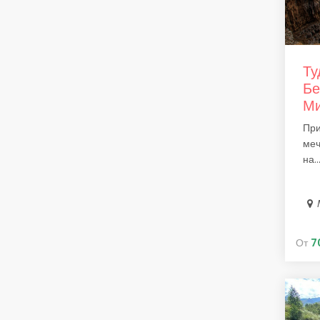
Ту
Бе
Ми
При
меч
на..
От
7