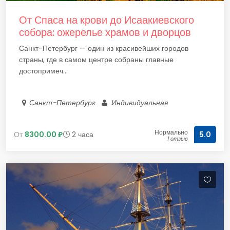
От Спаса на крови до Исаакиевского
собора: ожерелье храмов и дворцов
Санкт-Петербург — один из красивейших городов
страны, где в самом центре собраны главные
достопримеч...
Санкт-Петербург
Индивидуальная
Нормально
От
8300.00 ₽
2 часа
5.0
1 отзыв