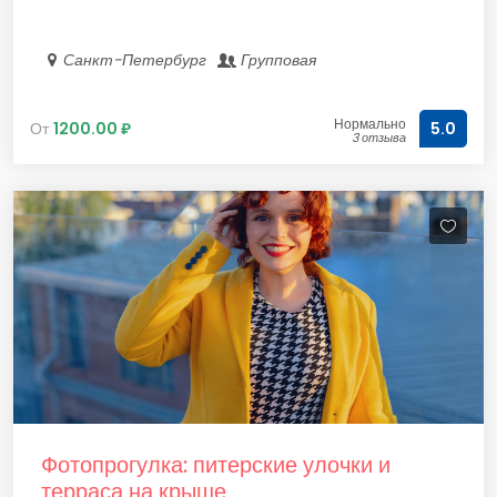
Санкт-Петербург
Групповая
Нормально
От
1200.00 ₽
5.0
3 отзыва
Фотопрогулка: питерские улочки и
терраса на крыше