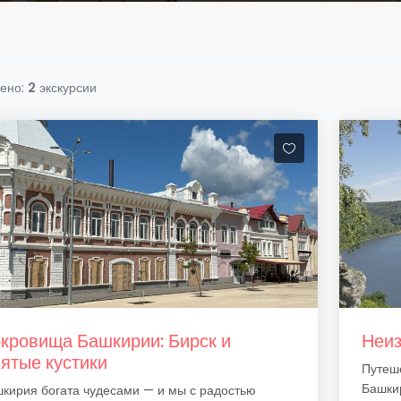
ено:
2
экскурсии
кровища Башкирии: Бирск и
Неиз
ятые кустики
Путеше
Башки
кирия богата чудесами — и мы с радостью