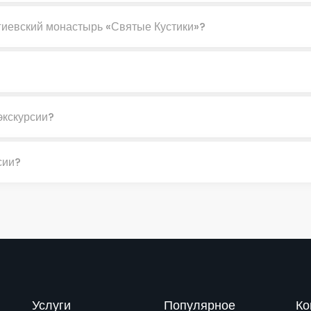
гиевский монастырь «Святые Кустики»?
экскурсии?
сии?
Услуги
Популярное
Ко