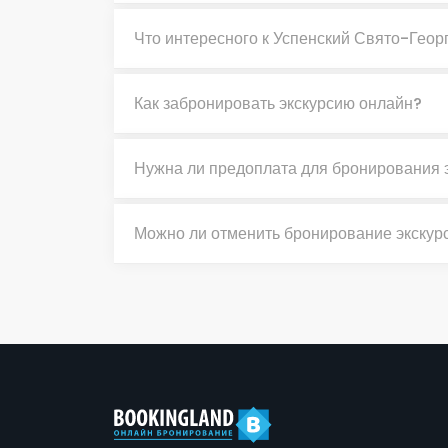
Что интересного к Успенский Свято-Геор
Как забронировать экскурсию онлайн?
Нужна ли предоплата для бронирования 
Можно ли отменить бронирование экскур