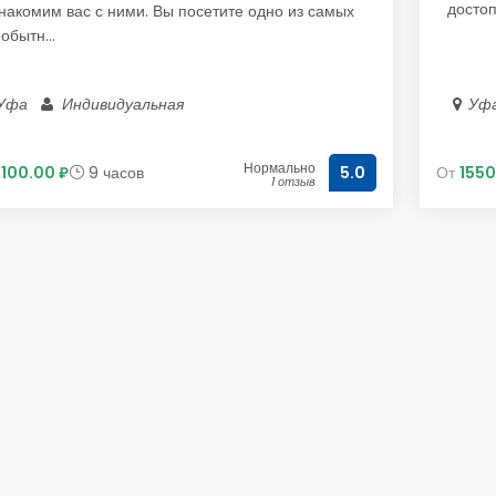
достоп
накомим вас с ними. Вы посетите одно из самых
обытн...
Уфа
Индивидуальная
Уф
Нормально
5100.00 ₽
9 часов
От
1550
5.0
1 отзыв