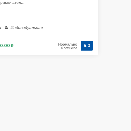
римечател...
а
Индивидуальная
Нормально
0.00 ₽
5.0
6 отзывов