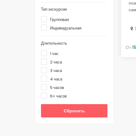
поз
Тип экскурсии
сам
Групповая
Индивидуальная
Длительность
От
1
1 час
2 часа
3 часа
4 часа
5 часов
6+ часов
Сбросить