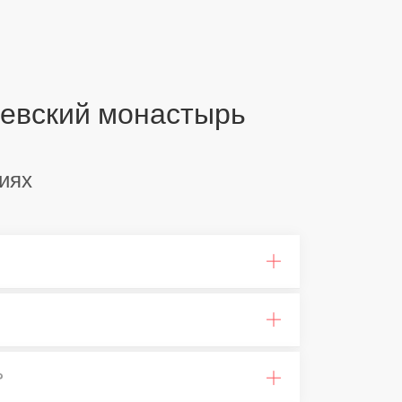
иевский монастырь
иях
?