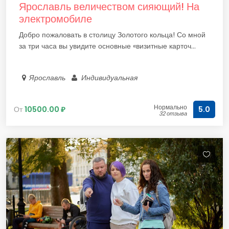
Ярославль величеством сияющий! На
электромобиле
Добро пожаловать в столицу Золотого кольца! Со мной
за три часа вы увидите основные «визитные карточ...
Ярославль
Индивидуальная
Нормально
От
10500.00 ₽
5.0
32 отзыва