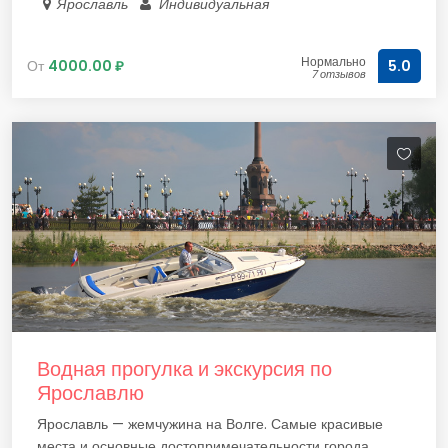
Ярославль
Индивидуальная
Нормально
От
4000.00 ₽
5.0
7 отзывов
Водная прогулка и экскурсия по
Ярославлю
Ярославль — жемчужина на Волге. Самые красивые
места и основные достопримечательности города