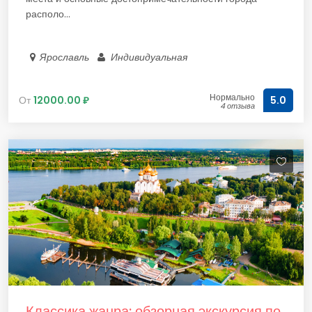
располо...
Ярославль
Индивидуальная
Нормально
От
12000.00 ₽
5.0
4 отзыва
Классика жанра: обзорная экскурсия по