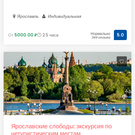
Ярославль
Индивидуальная
Нормально
От
5000.00 ₽
2.5 часа
5.0
344 отзыва
Ярославские слободы: экскурсия по
нетуристическим местам