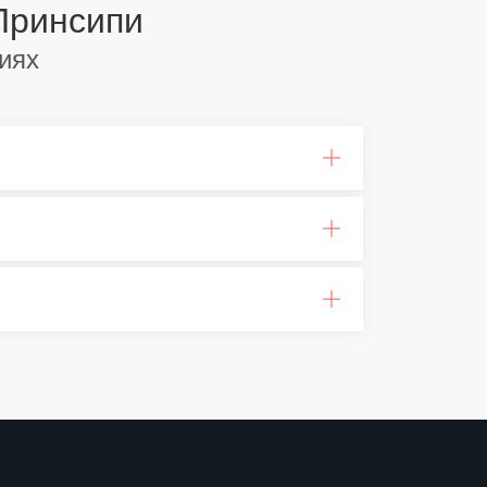
Принсипи
иях