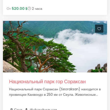
От
520.00 $
2 часа
Национальный парк гор Сораксан
Национальный парк Сораксан (Seoraksan) находится в
провинции Канвондо в 250 км от Сеула. Живописные...
Сеул
Индивидуальная