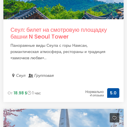
Сеул: билет на смотровую площадку
башни N Seoul Tower
Панорамные виды Сеула с горы Намсан,
романтическая атмосфера, рестораны и традиция
«замочков любви»...
Сеул
Групповая
Нормально
От
18.98 $
1 час
5.0
4 отзыва