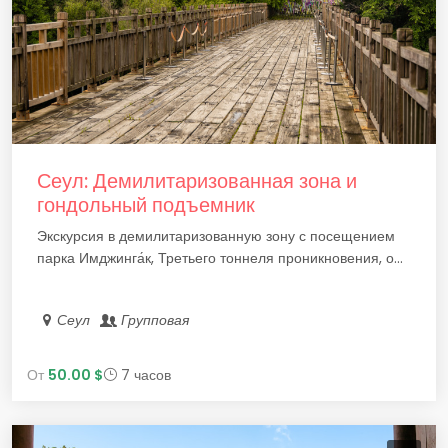
Сеул: Демилитаризованная зона и
гондольный подъемник
Экскурсия в демилитаризованную зону с посещением
парка Имджинга́к, Третьего тоннеля проникновения, о...
Сеул
Групповая
От
50.00 $
7 часов