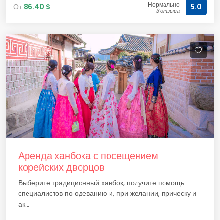
Нормально
От
86.40 $
5.0
3 отзыва
Аренда ханбока с посещением
корейских дворцов
Выберите традиционный ханбок, получите помощь
специалистов по одеванию и, при желании, прическу и
ак...