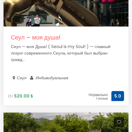
Сеул – моя душа!
Сеул — моя Душа! ( Seoul is my Soul! ) — главный
лозунг современного Сеула, который был выбран
гражд...
Сеул
Индивидуальная
Нормально
От
520.00 $
5.0
1 отзыв