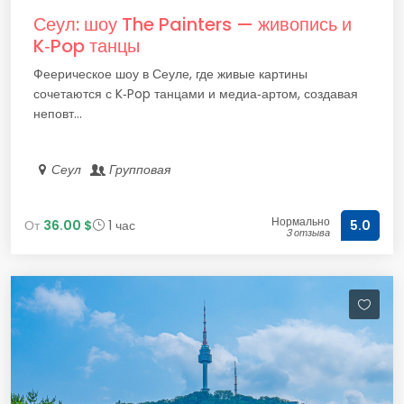
Сеул: шоу The Painters — живопись и
K‑Pop танцы
Феерическое шоу в Сеуле, где живые картины
сочетаются с K‑Pop танцами и медиа‑артом, создавая
неповт...
Сеул
Групповая
Нормально
От
36.00 $
1 час
5.0
3 отзыва