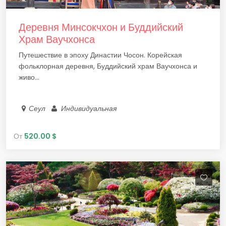
Деревня Минсокчхон и Буддийский
Храм Ваучхонса
Путешествие в эпоху Династии Чосон. Корейская
фольклорная деревня, Буддийский храм Ваучхонса и
живо...
Сеул
Индивидуальная
От
520.00 $