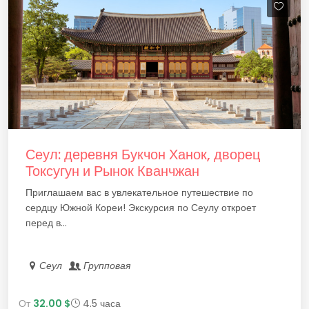
Сеул: деревня Букчон Ханок, дворец
Токсугун и Рынок Кванчжан
Приглашаем вас в увлекательное путешествие по
сердцу Южной Кореи! Экскурсия по Сеулу откроет
перед в...
Сеул
Групповая
От
32.00 $
4.5 часа