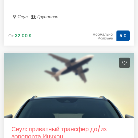
Сеул
Групповая
Нормально
От
32.00 $
5.0
4 отзыва
Сеул: приватный трансфер до/из
аэропорта Инчхон