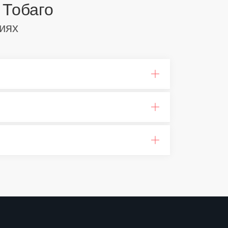
 Тобаго
иях