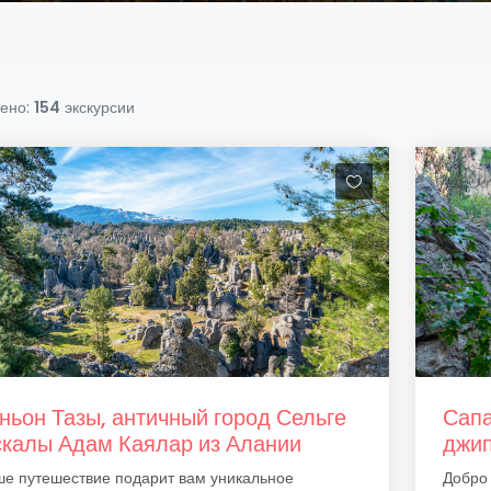
ено:
154
экскурсии
ньон Тазы, античный город Сельге
Сапа
скалы Адам Каялар из Алании
джип
е путешествие подарит вам уникальное
Добро 