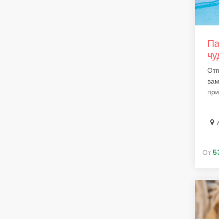
Па
чу
Отп
вам
при.
От
5