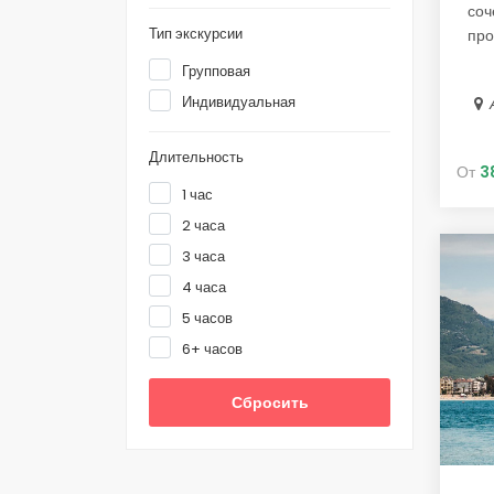
соч
Тип экскурсии
про
Групповая
Индивидуальная
Длительность
От
3
1 час
2 часа
3 часа
4 часа
5 часов
6+ часов
Сбросить