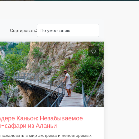
Сортировать:
дере Каньон: Незабываемое
-сафари из Аланьи
пожаловать в мир экстрима и неповторимых