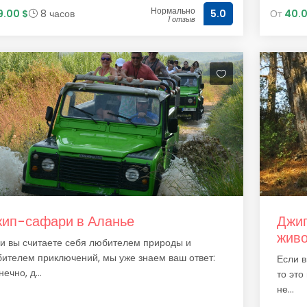
Нормально
9.00 $
8 часов
От
40.0
5.0
1 отзыв
ип-сафари в Аланье
Джип
живо
и вы считаете себя любителем природы и
ителем приключений, мы уже знаем ваш ответ:
Если в
нечно, д...
то это
не...