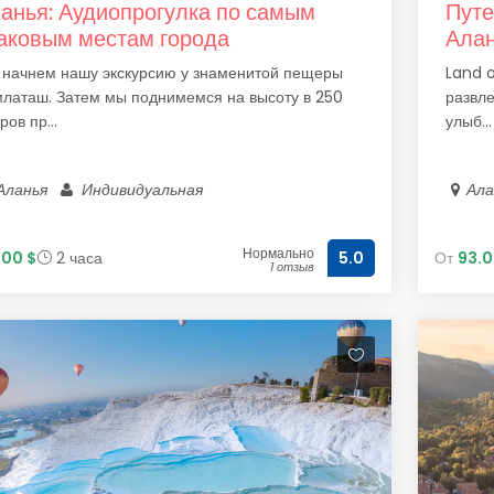
анья: Аудиопрогулка по самым
Путе
аковым местам города
Ала
начнем нашу экскурсию у знаменитой пещеры
Land o
латаш. Затем мы поднимемся на высоту в 250
развле
ров пр...
улыб...
Аланья
Индивидуальная
Ал
Нормально
1.00 $
2 часа
От
93.0
5.0
1 отзыв