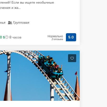
тлений! Если вы ищете необычные
чения и жа...
анья
Групповая
Нормально
0 $
8 часов
5.0
2 отзыва