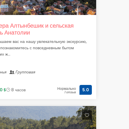
ра Алтынбешик и сельская
ь Анатолии
шаем вас на нашу увлекательную экскурсию,
 познакомитесь с повседневным бытом
х ж...
анья
Групповая
Нормально
0 $
8 часов
5.0
1 отзыв