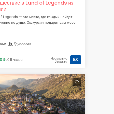
шествие в Land of Legends из
нии
f Legends — это место, где каждый найдет
чение по душе. Экскурсия подарит вам море
анья
Групповая
Нормально
0 $
11 часов
5.0
2 отзыва