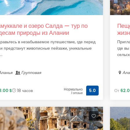
муккале и озеро Салда — тур по
Пеще
десам природы из Алании
жизн
равьтесь в незабываемое путешествие, где перед
Пригла
и предстанут живописные пейзажи, уникальные
где вы
..
сельски
Аланья
Групповая
Ал
Нормально
3.00 $
18 часов
От
62.0
5.0
1 отзыв