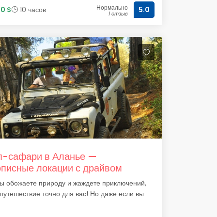
Нормально
0 $
10 часов
5.0
1 отзыв
-сафари в Аланье —
писные локации с драйвом
ы обожаете природу и жаждете приключений,
 путешествие точно для вас! Но даже если вы