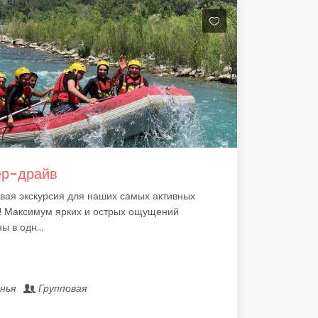
ер-драйв
вая экскурсия для наших самых активных
! Максимум ярких и острых ощущений
ы в одн...
анья
Групповая