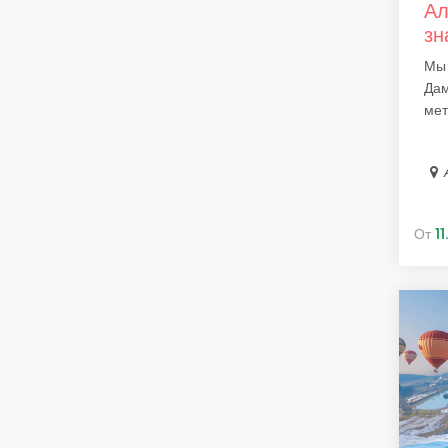
Ал
зн
Мы 
Дам
мет
От
1