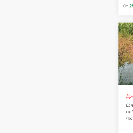
От
2
Дж
Есл
люб
«Ко