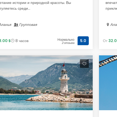
етание истории и природной красоты. Вы
впеча
гуляетесь среди...
приклю
Аланья
Групповая
Ал
Нормально
8.00 $
8 часов
От
32.0
5.0
2 отзыва