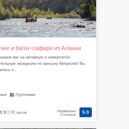
инг и багги-сафари из Аланьи
шаем вас на активную и невероятно
тельную экскурсию по каньону Кёпрюлю! Вы
тесь п...
анья
Групповая
Нормально
0 $
10 часов
5.0
5 отзывов