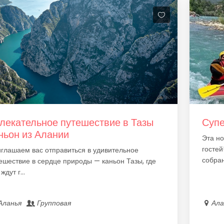
лекательное путешествие в Тазы
Суп
ньон из Алании
Эта но
гостей
глашаем вас отправиться в удивительное
собран
ешествие в сердце природы — каньон Тазы, где
ждут г...
Аланья
Групповая
Ал