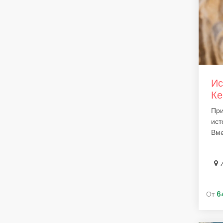
Ис
Ке
При
ист
Вме
От
6