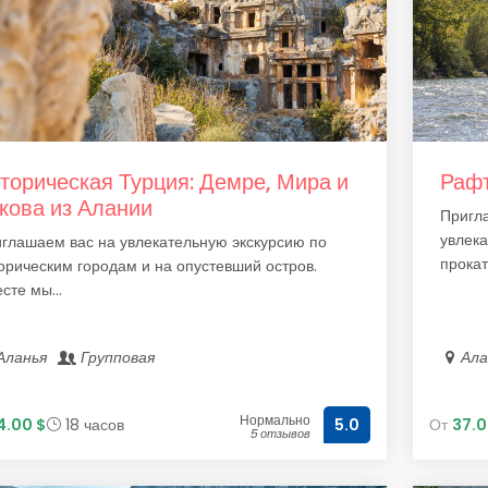
торическая Турция: Демре, Мира и
Рафт
кова из Алании
Пригла
увлека
глашаем вас на увлекательную экскурсию по
прокати
орическим городам и на опустевший остров.
сте мы...
Аланья
Групповая
Ал
Нормально
4.00 $
18 часов
От
37.0
5.0
5 отзывов