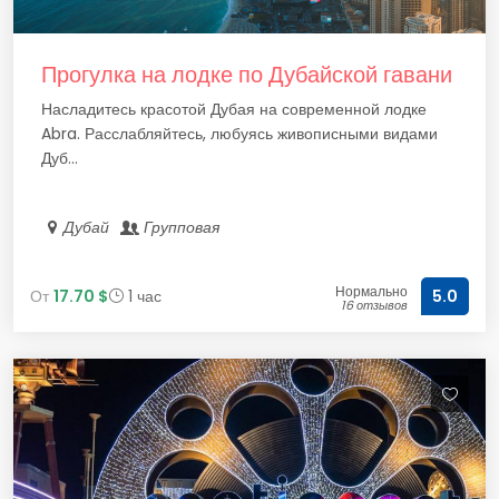
Прогулка на лодке по Дубайской гавани
Насладитесь красотой Дубая на современной лодке
Abra. Расслабляйтесь, любуясь живописными видами
Дуб...
Дубай
Групповая
Нормально
От
17.70 $
1 час
5.0
16 отзывов