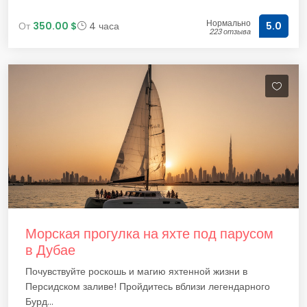
Нормально
От
350.00 $
4 часа
5.0
223 отзыва
Морская прогулка на яхте под парусом
в Дубае
Почувствуйте роскошь и магию яхтенной жизни в
Персидском заливе! Пройдитесь вблизи легендарного
Бурд...