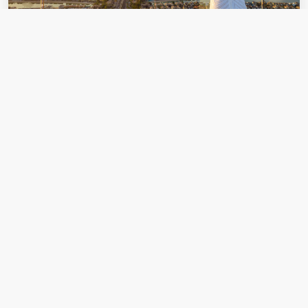
Захватывающие виды: The View at The
Palm
Откройте для себя необыкновенные впечатления в The
View at The Palm, где вы станете свидетелем самых...
Дубай
Групповая
Нормально
От
24.00 $
2 часа
5.0
4 отзыва