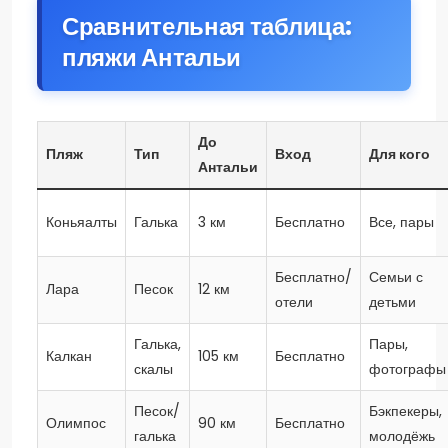
Сравнительная таблица:
пляжи Антальи
До
Пляж
Тип
Вход
Для кого
Антальи
Коньяалты
Галька
3 км
Бесплатно
Все, пары
Бесплатно/
Семьи с
Лара
Песок
12 км
отели
детьми
Галька,
Пары,
Калкан
105 км
Бесплатно
скалы
фотографы
Песок/
Бэкпекеры,
Олимпос
90 км
Бесплатно
галька
молодёжь