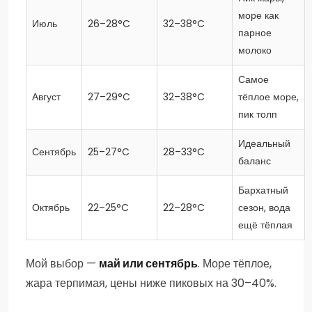
море как
Июль
26–28°C
32–38°C
парное
молоко
Самое
Август
27–29°C
32–38°C
тёплое море,
пик толп
Идеальный
Сентябрь
25–27°C
28–33°C
баланс
Бархатный
Октябрь
22–25°C
22–28°C
сезон, вода
ещё тёплая
Мой выбор —
май или сентябрь
. Море тёплое,
жара терпимая, цены ниже пиковых на 30–40%.