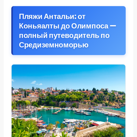
Пляжи Антальи: от
Коньяалты до Олимпоса —
полный путеводитель по
Средиземноморью