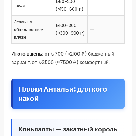
₺50–200
Такси
—
(≈150–600 ₽)
Лежак на
₺100–300
общественном
—
(≈300–900 ₽)
пляже
Итого в день:
от ₺700 (≈2100 ₽) бюджетный
вариант, от ₺2500 (≈7500 ₽) комфортный.
Пляжи Антальи: для кого
какой
Коньяалты — закатный король