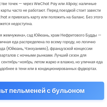
стве точек — через WeChat Pay или Alipay; наличные
карты часто не работают. Перед поездкой стоит завести
at и привязать карту или положить на баланс. Без этого
жется недоступна.
я жемчужина», сад Юйюань, храм Нефритового Будды —
ичная еда распределена по всему городу, но логично
рода (Юйюань, Чэнхуанмяо), французской концессии
варталов с ночными рынками. Лучший сезон для
сентябрь–ноябрь; летом жарко и влажно, но уличная еда
 удобнее в тени или в кондиционированных фудкортах.
льт пельменей с бульоном