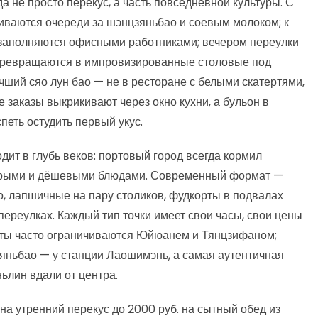
а не просто перекус, а часть повседневной культуры. С
иваются очереди за шэнцзяньбао и соевым молоком; к
заполняются офисными работниками; вечером переулки
 превращаются в импровизированные столовые под
чший сяо лун бао — не в ресторане с белыми скатертями,
де заказы выкрикивают через окно кухни, а бульон в
петь остудить первый укус.
ит в глубь веков: портовый город всегда кормил
стрыми и дёшевыми блюдами. Современный формат —
ро, лапшичные на пару столиков, фудкорты в подвалах
переулках. Каждый тип точки имеет свои часы, свои цены
исты часто ограничиваются Юйюанем и Тянцзифаном;
яньбао — у станции Лаошимэнь, а самая аутентичная
ьлин вдали от центра.
на утренний перекус до 2000 руб. на сытный обед из