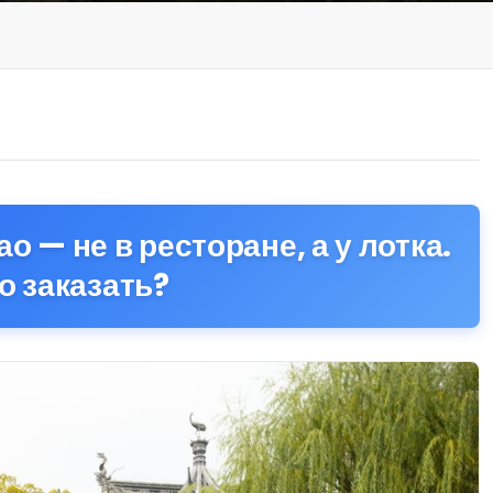
о — не в ресторане, а у лотка.
о заказать?