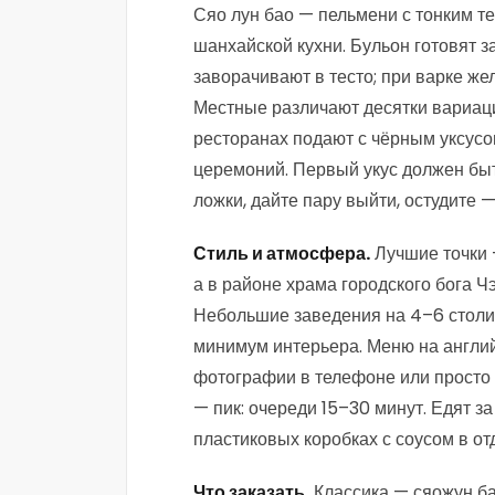
Сяо лун бао — пельмени с тонким т
шанхайской кухни. Бульон готовят 
заворачивают в тесто; при варке же
Местные различают десятки вариаций
ресторанах подают с чёрным уксусом
церемоний. Первый укус должен бы
ложки, дайте пару выйти, остудите 
Стиль и атмосфера.
Лучшие точки —
а в районе храма городского бога 
Небольшие заведения на 4–6 столи
минимум интерьера. Меню на английс
фотографии в телефоне или просто 
— пик: очереди 15–30 минут. Едят за
пластиковых коробках с соусом в от
Что заказать.
Классика — сяожун ба