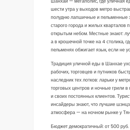
Шанхай — мегаполис, где уличная ед
шести утра у выходов метро выстра
полудню лапшичные и пельменные 
старого города и жилых кварталов
открытым небом. Местные знают: лу
а в крошечной точке на 4 столика, г
пельменях обжигает язык, если не ус
Традиция уличной еды в Шанхае уход
рабочих, торговцев и путников бы
наследник тех лотков: ларьки у мет
торговых центров и ночные грили в 
и своих постоянных клиентов. Тур
инсайдеры знают, что лучшие шэнцз
атмосфера — на ночном рынке у Тян
Бюджет демократичный: от 500 руб. 