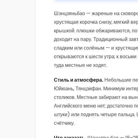
Шэнцзяньбао — жареные на сковоро
хрустящая корочка снизу, мягкий ве
крышкой: плюшки обжариваются, по
доходит на пару. Традиционный зав
сладким или солёным — и хрустящим
открываются к шести утра; к восьми
туда местные не ходят.
Стиль и атмосфера.
Небольшие пек
Юйюань, Тянцзифан. Минимум интерь
столиков. Местные забирают на выно
Английского меню нет; достаточно по
штуки) или поднять четыре пальца.
счётчику.
Что заказать.
Шэнцзяньбао — 15–25 