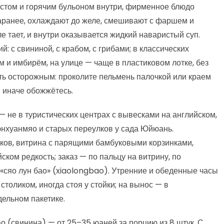
естом и горячим бульоном внутри, фирменное блюдо
заранее, охлаждают до желе, смешивают с фаршем и
ле тает, и внутри оказывается жидкий наваристый суп.
: с свининой, с крабом, с грибами; в классических
 и имбирём, на улице — чаще в пластиковом лотке, без
ть осторожным: проколите пельмень палочкой или краем
— иначе обожжётесь.
 не в туристических центрах с вывесками на английском,
Чэнхуанмяо и старых переулков у сада Юйюань.
ков, витрина с парящими бамбуковыми корзинками,
ком редкость; заказ — по пальцу на витрину, по
«сяо лун бао» (xiaolongbao). Утренние и обеденные часы
 столиком, иногда стоя у стойки; на вынос — в
дельном пакетике.
о (свинина) — от 25–35 юаней за порцию из 8 штук. С