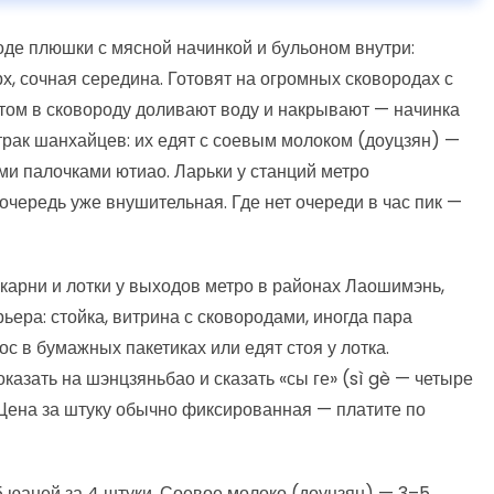
де плюшки с мясной начинкой и бульоном внутри:
рх, сочная середина. Готовят на огромных сковородах с
том в сковороду доливают воду и накрывают — начинка
трак шанхайцев: их едят с соевым молоком (доуцзян) —
и палочками ютиао. Ларьки у станций метро
 очередь уже внушительная. Где нет очереди в час пик —
арни и лотки у выходов метро в районах Лаошимэнь,
ера: стойка, витрина с сковородами, иногда пара
с в бумажных пакетиках или едят стоя у лотка.
казать на шэнцзяньбао и сказать «сы ге» (sì gè — четыре
 Цена за штуку обычно фиксированная — платите по
юаней за 4 штуки. Соевое молоко (доуцзян) — 3–5