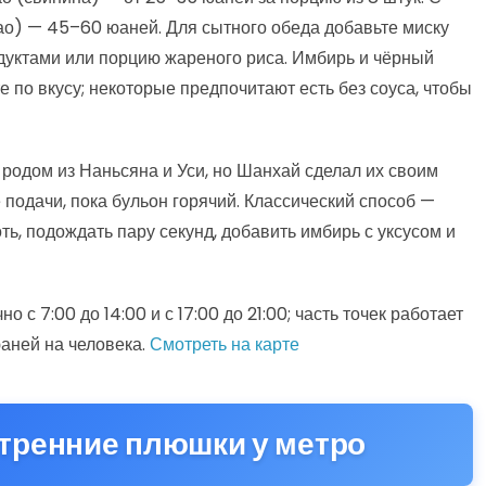
бао) — 45–60 юаней. Для сытного обеда добавьте миску
дуктами или порцию жареного риса. Имбирь и чёрный
 по вкусу; некоторые предпочитают есть без соуса, чтобы
родом из Наньсяна и Уси, но Шанхай сделал их своим
 подачи, пока бульон горячий. Классический способ —
ть, подождать пару секунд, добавить имбирь с уксусом и
 с 7:00 до 14:00 и с 17:00 до 21:00; часть точек работает
юаней на человека.
Смотреть на карте
тренние плюшки у метро