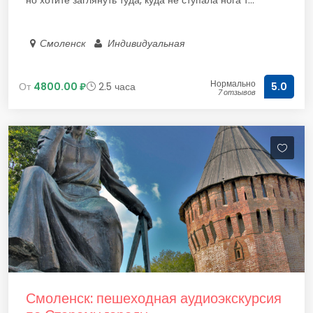
но хотите заглянуть туда, куда не ступала нога т...
Смоленск
Индивидуальная
Нормально
От
4800.00 ₽
2.5 часа
5.0
7 отзывов
Смоленск: пешеходная аудиоэкскурсия