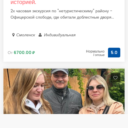
историей.
2х часовая экскурсия по "нетуристическиму" району -
Офицерской слободе, где обитали доблестные дворя...
Смоленск
Индивидуальная
Нормально
От
6700.00 ₽
5.0
1 отзыв