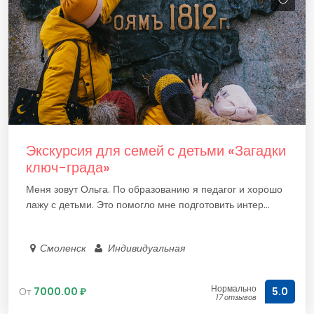
Экскурсия для семей с детьми «Загадки
ключ-града»
Меня зовут Ольга. По образованию я педагог и хорошо
лажу с детьми. Это помогло мне подготовить интер...
Смоленск
Индивидуальная
Нормально
От
7000.00 ₽
5.0
17 отзывов