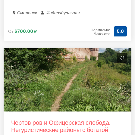
Смоленск
Индивидуальная
Нормально
От
6700.00 ₽
5.0
6 отзывов
Чертов ров и Офицерская слобода.
Нетуристические районы с богатой