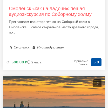
Смоленск «как на ладони»: пешая
аудиоэкскурсия по Соборному холму
Приглашаем вас отправиться на Соборный холм в
Смоленске — самое сакральное место древнего города,
по...
Смоленск
Индивидуальная
Нормально
От
590.00 ₽
2 часа
5.0
1 отзыв