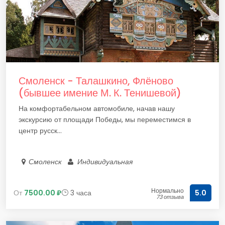
Смоленск - Талашкино, Флёново
(бывшее имение М. К. Тенишевой)
На комфортабельном автомобиле, начав нашу
экскурсию от площади Победы, мы переместимся в
центр русск...
Смоленск
Индивидуальная
Нормально
От
7500.00 ₽
3 часа
5.0
73 отзыва