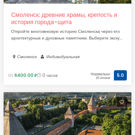
Смоленск: древние храмы, крепость и
история города-щита
Откройте многовековую историю Смоленска через его
архитектурные и духовные памятники. Выберите экску...
Смоленск
Индивидуальная
Нормально
От
6400.00 ₽
0 часов
5.0
81 отзыв