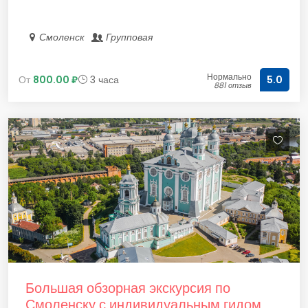
Смоленск
Групповая
Нормально
От
800.00 ₽
3 часа
5.0
881 отзыв
Большая обзорная экскурсия по
Смоленску с индивидуальным гидом