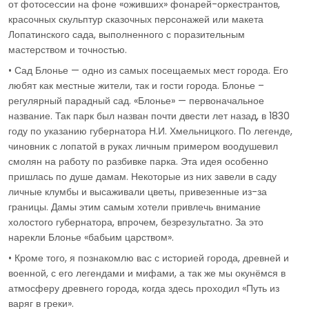
от фотосессии на фоне «оживших» фонарей-оркестрантов,
красочных скульптур сказочных персонажей или макета
Лопатинского сада, выполненного с поразительным
мастерством и точностью.
• Сад Блонье — одно из самых посещаемых мест города. Его
любят как местные жители, так и гости города. Блонье –
регулярный парадный сад. «Блонье» — первоначальное
название. Так парк был назван почти двести лет назад, в 1830
году по указанию губернатора Н.И. Хмельницкого. По легенде,
чиновник с лопатой в руках личным примером воодушевил
смолян на работу по разбивке парка. Эта идея особенно
пришлась по душе дамам. Некоторые из них завели в саду
личные клумбы и высаживали цветы, привезенные из-за
границы. Дамы этим самым хотели привлечь внимание
холостого губернатора, впрочем, безрезультатно. За это
нарекли Блонье «бабьим царством».
• Кроме того, я познакомлю вас с историей города, древней и
военной, с его легендами и мифами, а так же мы окунёмся в
атмосферу древнего города, когда здесь проходил «Путь из
варяг в греки».