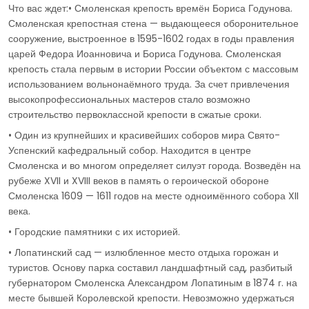
Что вас ждет:• Смоленская крепость времён Бориса Годунова.
Смоленская крепостная стена — выдающееся оборонительное
сооружение, выстроенное в 1595-1602 годах в годы правления
царей Федора Иоанновича и Бориса Годунова. Смоленская
крепость стала первым в истории России объектом с массовым
использованием вольнонаёмного труда. За счет привлечения
высокопрофессиональных мастеров стало возможно
строительство первоклассной крепости в сжатые сроки.
• Один из крупнейших и красивейших соборов мира Свято-
Успенский кафедральный собор. Находится в центре
Смоленска и во многом определяет силуэт города. Возведён на
рубеже XVII и XVIII веков в память о героической обороне
Смоленска 1609 — 1611 годов на месте одноимённого собора XII
века.
• Городские памятники с их историей.
• Лопатинский сад — излюбленное место отдыха горожан и
туристов. Основу парка составил ландшафтный сад, разбитый
губернатором Смоленска Александром Лопатиным в 1874 г. на
месте бывшей Королевской крепости. Невозможно удержаться