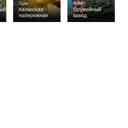
Тула
Тула
ный
Казанская
Оружейный
набережная
завод