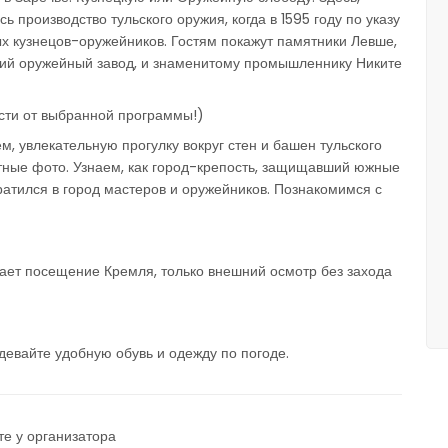
ь производство тульского оружия, когда в 1595 году по указу
х кузнецов-оружейников. Гостям покажут памятники Левше,
ский оружейный завод, и знаменитому промышленнику Никите
ости от выбранной программы!)
, увлекательную прогулку вокруг стен и башен тульского
тные фото. Узнаем, как город-крепость, защищавший южные
вратился в город мастеров и оружейников. Познакомимся с
ает посещение Кремля, только внешний осмотр без захода
девайте удобную обувь и одежду по погоде.
те у организатора