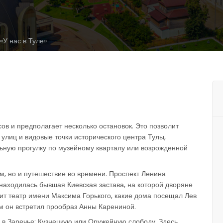
«У нас в Туле»
сов и предполагает несколько остановок. Это позволит
улиц и видовые точки исторического центра Тулы,
ьную прогулку по музейному кварталу или возрожденной
, но и путешествие во времени. Проспект Ленина
е находилась бывшая Киевская застава, на которой дворяне
ит театр имени Максима Горького, какие дома посещал Лев
ом он встретил прообраз Анны Карениной.
в Заречье: Кузнецкую или Оружейную слободу. Здесь,