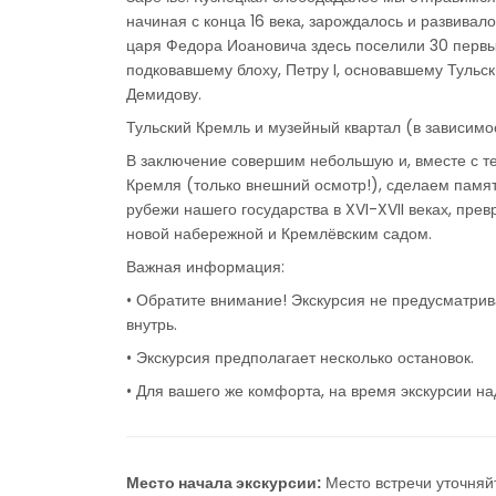
начиная с конца 16 века, зарождалось и развивалос
царя Федора Иоановича здесь поселили 30 первы
подковавшему блоху, Петру I, основавшему Туль
Демидову.
Тульский Кремль и музейный квартал (в зависим
В заключение совершим небольшую и, вместе с тем
Кремля (только внешний осмотр!), сделаем памя
рубежи нашего государства в XVI-XVII веках, пре
новой набережной и Кремлёвским садом.
Важная информация:
• Обратите внимание! Экскурсия не предусматрив
внутрь.
• Экскурсия предполагает несколько остановок.
• Для вашего же комфорта, на время экскурсии на
Место начала экскурсии:
Место встречи уточняй