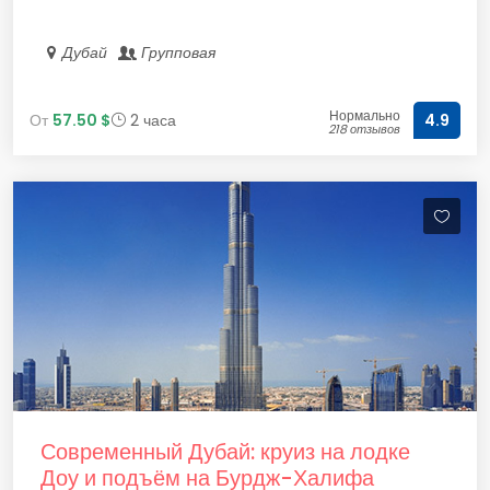
Дубай
Групповая
Нормально
От
57.50 $
2 часа
4.9
218 отзывов
Современный Дубай: круиз на лодке
Доу и подъём на Бурдж-Халифа