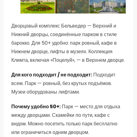
БЕЛЬВЕДЕР ЭКСКУРСИЯ :
ТВОРЧЕСТВО КЛИМТА В
ЭКСКУРСИЯ ПО ДВОРЦУ
ФЕНОМЕН ГУСТАВА
МУЗЕЕ БЕЛЬВЕДЕР
БЕЛЬВЕДЕР БЕЗ ОЧЕРЕДЕЙ
Дворцовый комплекс Бельведер — Верхний и
КЛИМТА ( ИСКУССТВЕД.,
Нижний дворцы, соединённые парком в стиле
АВТОРСКАЯ )
барокко. Для 50+ удобно: парк ровный, кафе в
Нижнем дворце, лифты в музеях. Коллекция
Климта, включая «Поцелуй», — в Верхнем дворце.
Для кого подходит / не подходит:
Подходит
всем. Парк — ровный, без крутых подъёмов.
Музеи оборудованы лифтами.
Почему удобно 50+:
Парк — место для отдыха
между дворцами. Скамейки по пути, кафе с
видом. Можно посетить только парк бесплатно
или ограничиться одним дворцом.