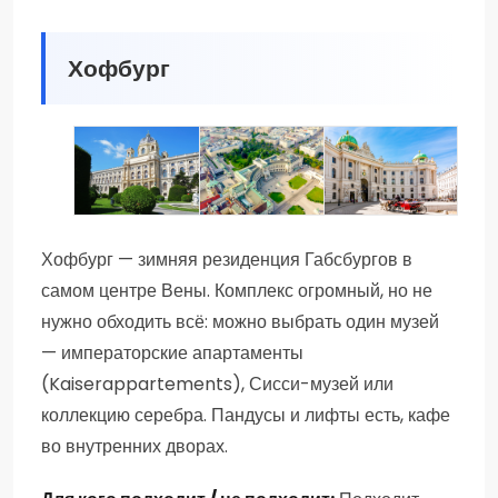
Хофбург
ПЕШАЯ ЭКСКУРСИЯ ПО
ВХОДНОЙ БИЛЕТ В
НОВЫЙ ДВОРЕЦ ХОФБУРГ 
ЦЕНТРУ ВЕНЫ — ВЕНСКАЯ
ИМПЕРАТОРСКУЮ
АУДИОГИДОМ И ВХОДНЫМ
Хофбург — зимняя резиденция Габсбургов в
ОПЕРА, АЛЬБЕРТИНА,
СОКРОВИЩНИЦУ ХОФБУРГ
БИЛЕТОМ
самом центре Вены. Комплекс огромный, но не
ХОФБУРГ
нужно обходить всё: можно выбрать один музей
— императорские апартаменты
(Kaiserappartements), Сисси-музей или
коллекцию серебра. Пандусы и лифты есть, кафе
во внутренних дворах.