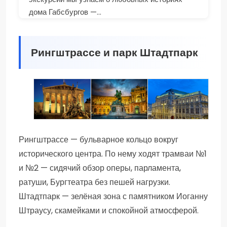
дома Габсбургов —...
Рингштрассе и парк Штадтпарк
ОБЗОРНАЯ ЭКСКУРСИЯ ПО
ВЕНСКАЯ НОЧЬ: ВЕЧЕРНЯЯ
ВЕНА — ПЕРВОЕ
ВЕНE
ПРОГУЛКА ПО СТАРЫМ
ЗНАКОМСТВО:
Рингштрассе — бульварное кольцо вокруг
УЛОЧКАМ И ДВОРАМ
ИССЛЕДУЙТЕ СЕРДЦЕ
исторического центра. По нему ходят трамваи №1
СТОЛИЦЫ АВСТРИИ
АВСТРИИ ЗА 2 ЧАСА
и №2 — сидячий обзор оперы, парламента,
ратуши, Бургтеатра без пешей нагрузки.
Штадтпарк — зелёная зона с памятником Иоганну
Штраусу, скамейками и спокойной атмосферой.