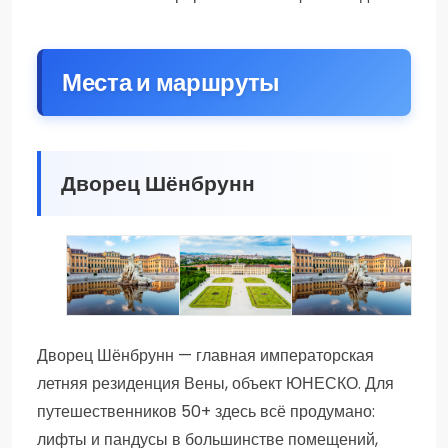
Места и маршруты
Дворец Шёнбрунн
ДВОРЕЦ ШЁНБРУНН:
ЭКСКУРСИЯ ВО ДВОРЕЦ
ПОСЕЩЕНИЕ ЛЕТНЕЙ
ВЕНСКИЙ ВЕРСАЛЬ
ШЁНБРУНН
РЕЗИДЕНЦИИ
Дворец Шёнбрунн — главная императорская
ИМПЕРАТОРОВ — ДВОРЦА
летняя резиденция Вены, объект ЮНЕСКО. Для
ШЁНБРУНН
путешественников 50+ здесь всё продумано:
лифты и пандусы в большинстве помещений,