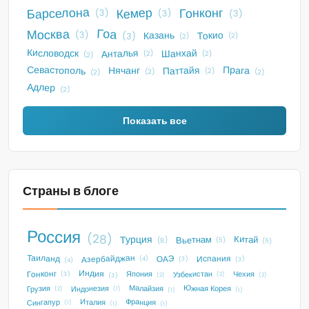
Барселона
Кемер
Гонконг
(3)
(3)
(3)
Гоа
Москва
Токио
Казань
(3)
(3)
(2)
(2)
Анталья
Кисловодск
Шанхай
(2)
(2)
(2)
Севастополь
Прага
Паттайя
Нячанг
(2)
(2)
(2)
(2)
Адлер
(2)
Показать все
Страны в блоге
Россия
(28)
Турция
Китай
Вьетнам
(5)
(8)
(5)
Таиланд
Азербайджан
Испания
ОАЭ
(4)
(3)
(3)
(4)
Индия
Гонконг
Узбекистан
Чехия
Япония
(3)
(2)
(2)
(3)
(2)
Малайзия
Индонезия
Южная Корея
Грузия
(2)
(1)
(1)
(1)
Франция
Италия
Сингапур
(1)
(1)
(1)