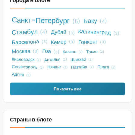
Города в блоге
Санкт-Петербург
Баку
(5)
(4)
Стамбул
Калининград
Дубай
(4)
(3)
(3)
Барселона
Кемер
Гонконг
(3)
(3)
(3)
Гоа
Москва
Токио
Казань
(3)
(3)
(2)
(2)
Анталья
Кисловодск
Шанхай
(2)
(2)
(2)
Севастополь
Прага
Паттайя
Нячанг
(2)
(2)
(2)
(2)
Адлер
(2)
Показать все
Страны в блоге