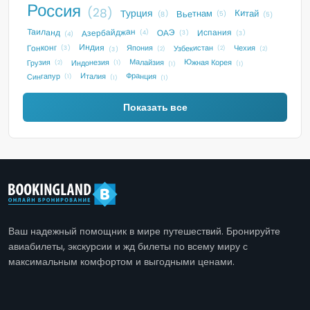
Россия
(28)
Турция
Китай
Вьетнам
(5)
(8)
(5)
Таиланд
Азербайджан
Испания
ОАЭ
(4)
(3)
(3)
(4)
Индия
Гонконг
Узбекистан
Чехия
Япония
(3)
(2)
(2)
(3)
(2)
Малайзия
Индонезия
Южная Корея
Грузия
(2)
(1)
(1)
(1)
Франция
Италия
Сингапур
(1)
(1)
(1)
Показать все
Ваш надежный помощник в мире путешествий. Бронируйте
авиабилеты, экскурсии и жд билеты по всему миру с
максимальным комфортом и выгодными ценами.