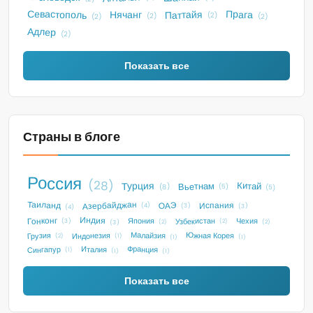
Севастополь
Прага
Паттайя
Нячанг
(2)
(2)
(2)
(2)
Адлер
(2)
Показать все
Страны в блоге
Россия
(28)
Турция
Китай
Вьетнам
(5)
(8)
(5)
Таиланд
Азербайджан
Испания
ОАЭ
(4)
(3)
(3)
(4)
Индия
Гонконг
Узбекистан
Чехия
Япония
(3)
(2)
(2)
(3)
(2)
Малайзия
Индонезия
Южная Корея
Грузия
(2)
(1)
(1)
(1)
Франция
Италия
Сингапур
(1)
(1)
(1)
Показать все