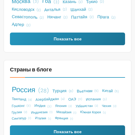
Гоа
Москва
Токио
Казань
(3)
(3)
(2)
(2)
Анталья
Кисловодск
Шанхай
(2)
(2)
(2)
Севастополь
Прага
Паттайя
Нячанг
(2)
(2)
(2)
(2)
Адлер
(2)
Показать все
Страны в блоге
Россия
(28)
Турция
Китай
Вьетнам
(5)
(8)
(5)
Таиланд
Азербайджан
Испания
ОАЭ
(4)
(3)
(3)
(4)
Индия
Гонконг
Узбекистан
Чехия
Япония
(3)
(2)
(2)
(3)
(2)
Малайзия
Индонезия
Южная Корея
Грузия
(2)
(1)
(1)
(1)
Франция
Италия
Сингапур
(1)
(1)
(1)
Показать все