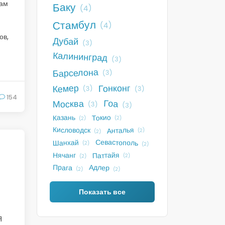
рам
Баку
(4)
Стамбул
(4)
ов,
Дубай
(3)
Калининград
(3)
Барселона
(3)
Кемер
Гонконг
(3)
(3)
154
Гоа
Москва
(3)
(3)
Токио
Казань
(2)
(2)
Анталья
Кисловодск
(2)
(2)
Севастополь
Шанхай
(2)
(2)
Паттайя
Нячанг
(2)
(2)
Адлер
Прага
(2)
(2)
Показать все
Я