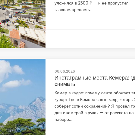
уложился в 2500 ₽ — и не пропустил
главное: крепость...
06.06.2026
Инстаграмные места Кемера: г
снимать
Кемер в кадре: почему лента обожает э
курорт Где в Кемере снять кадр, которы
соберёт сотни сохранений? Я провёл т
дня с камерой в руках — от рассвета на
набере...