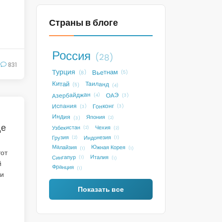
Страны в блоге
Россия
(28)
831
Турция
Вьетнам
(5)
(8)
Китай
Таиланд
(5)
(4)
Азербайджан
ОАЭ
(4)
(3)
Гонконг
Испания
(3)
(3)
Индия
Япония
(2)
(3)
де
Узбекистан
Чехия
(2)
(2)
Индонезия
Грузия
(2)
(1)
Малайзия
Южная Корея
(1)
(1)
тот
Италия
Сингапур
(1)
(1)
й
Франция
(1)
ри
Показать все