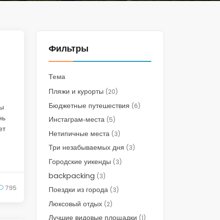
Фильтры
Тема
Пляжи и курорты
(20)
Бюджетные путешествия
(6)
вы
нь
Инстаграм‑места
(5)
ет
Нетипичные места
(3)
Три незабываемых дня
(3)
Городские уикенды
(3)
backpacking
(3)
795
Поездки из города
(3)
Люксовый отдых
(2)
Лучшие видовые площадки
(1)