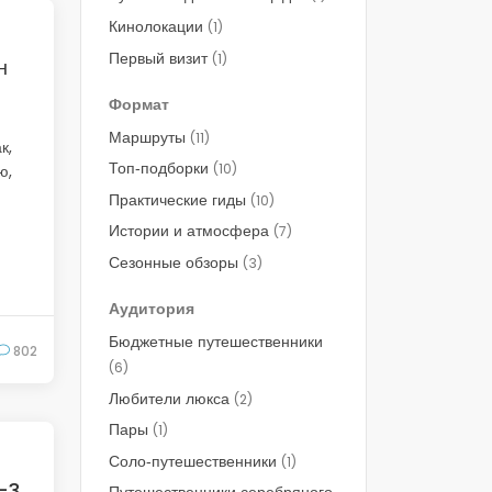
Кинолокации
(1)
Первый визит
(1)
н
Формат
Маршруты
(11)
к,
Топ‑подборки
(10)
ю,
Практические гиды
(10)
Истории и атмосфера
(7)
Сезонные обзоры
(3)
Аудитория
Бюджетные путешественники
802
(6)
Любители люкса
(2)
Пары
(1)
Соло‑путешественники
(1)
–3